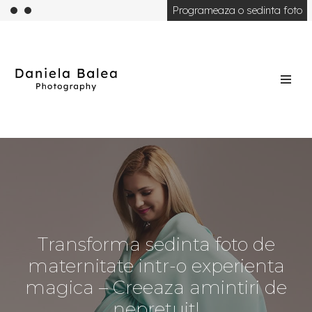
Programeaza o sedinta foto
Skip
to
content
Transforma sedinta foto de
maternitate intr-o experienta
magica – Creeaza amintiri de
nepretuit!