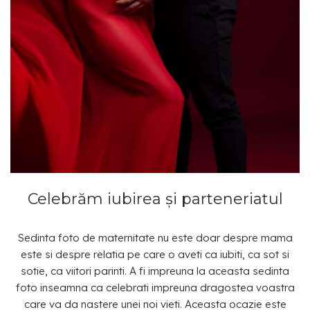
Celebrăm iubirea și parteneriatul
Sedinta foto de maternitate nu este doar despre mama
este si despre relatia pe care o aveti ca iubiti, ca sot si
sotie, ca viitori parinti. A fi impreuna la aceasta sedinta
foto inseamna ca celebrati impreuna dragostea voastra
care va da nastere unei noi vieti. Aceasta ocazie este