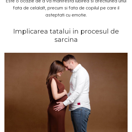
Este o ocazie de a va manifesta iubirea si afectiunea unul
fata de celalalt, precum si fata de copilul pe care il
asteptati cu emotie.
Implicarea tatalui in procesul de
sarcina