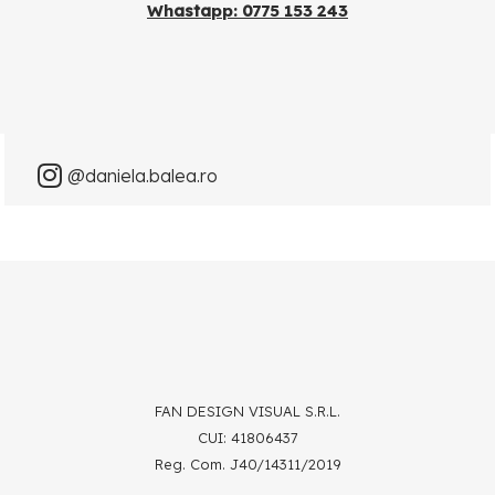
Whastapp: 0775 153 243
@daniela.balea.ro
FAN DESIGN VISUAL S.R.L.
CUI: 41806437
Reg. Com. J40/14311/2019