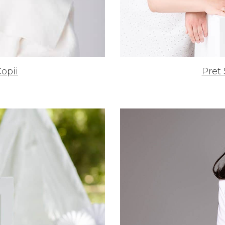
opii
Pret 