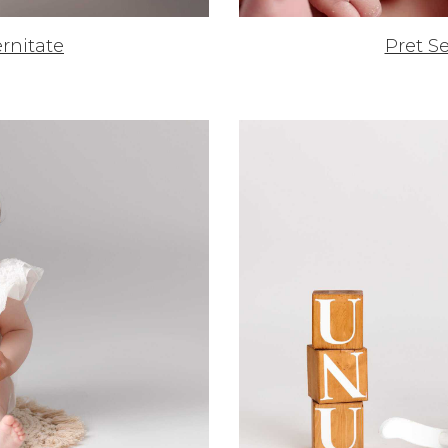
Pret S
ernitate