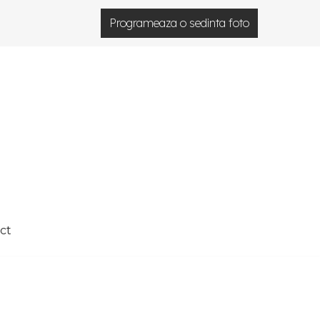
Programeaza o sedinta foto
ct