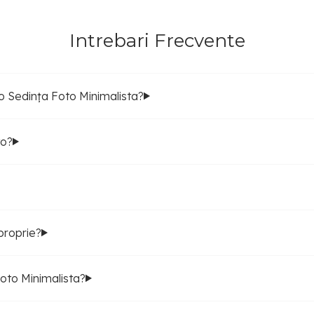
Intrebari Frecvente
 Sedința Foto Minimalista?
to?
proprie?
oto Minimalista?