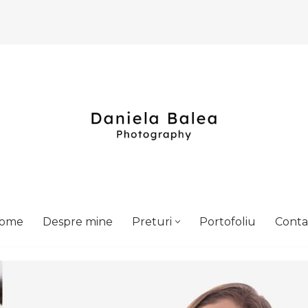
ome
Despre mine
Preturi
Portofoliu
Conta