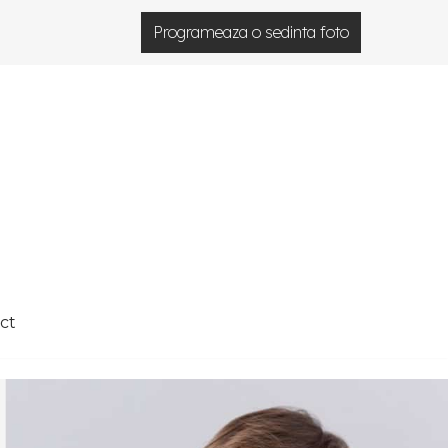
Programeaza o sedinta foto
ct