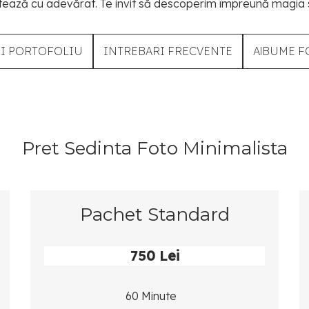
ează cu adevărat. Te invit să descoperim împreună magia si
ZI PORTOFOLIU
INTREBARI FRECVENTE
AlBUME F
Pret Sedinta Foto Minimalista
Pachet Standard
750 Lei
60 Minute