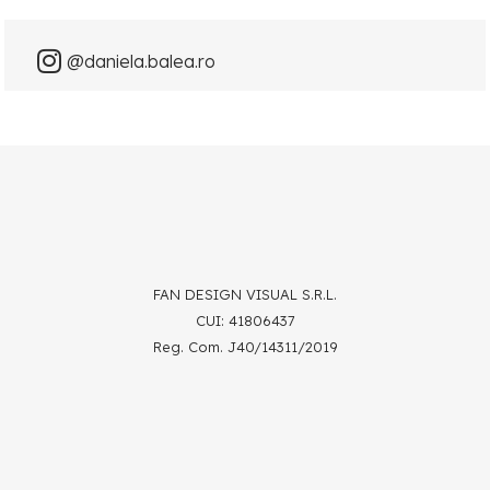
@daniela.balea.ro
FAN DESIGN VISUAL S.R.L.
CUI: 41806437
Reg. Com. J40/14311/2019